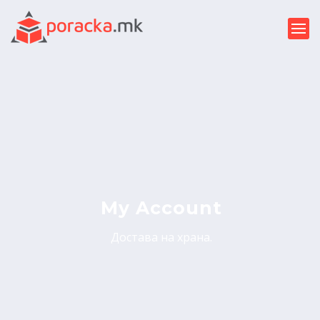
My Account
Достава на храна.