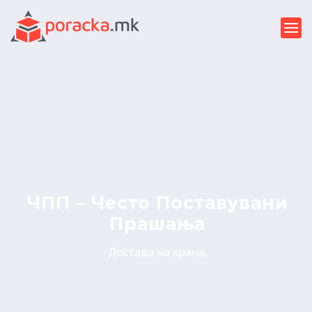
ЧПП – Често Поставувани
Прашања
Достава на храна.